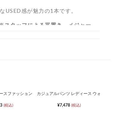
なUSED感が魅力の1本です。
※スタッフによる平置き、メジャー
ィースファッション
カジュアルパンツ レディース ウォ
ンドスリムシンプ
ッシュド コットン ルーズ ワーク
トップス
パンツ
73
¥
7,478
(税込)
(税込)