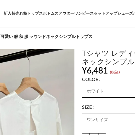
新入荷
売れ筋
トップス
ボトムス
アウター
ワンピース
セットアップ
シューズ
 可愛い 服 秋 服 ラウンドネックシンプルトップス
Tシャツ レディ
ネックシンプル
¥
6,481
(税込)
COLOR
SIZE