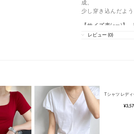
成。
少し穿き込んだよう
【サイズ表(cm)】
採寸となります。
レビュー (0)
着用詳細
Tシャツ レデ
半袖インスウィ
ル薄手
¥
3,5