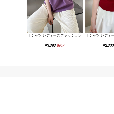
Tシャツ レディースファッション
Tシャツ レディ
ストレートショルダーバットスリ
フレンチスクエ
ーブ半袖
ー
¥
3,989
¥
2,900
(税込)
Join Our Newsletter Now
Be the First to Know. Sign up to newsletter today