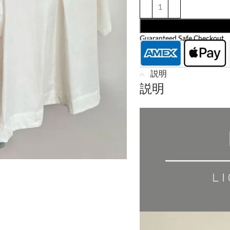
Guaranteed Safe Checkout
説明
説明