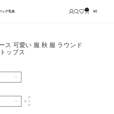
0
バッグ
毛糸
¥
0
ース 可愛い 服 秋 服 ラウンド
トップス
ク
リ
ア