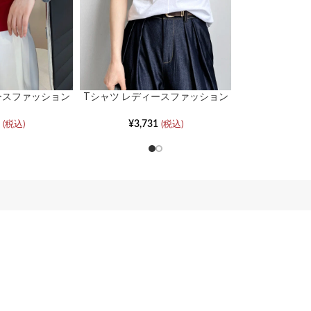
ースファッション
Tシャツ レディースファッション
◆注意事項
アネックショルダ
フレンチスクエアネックボトムス
半袖
¥
3,731
(税込)
(税込)
※商品の色は着用写
い。また、可能な限
すが、ご使用のパソ
は、実際の色味と異
了承ください。
※サンプルにて撮影
実際の商品とは色味
予めご了承ください