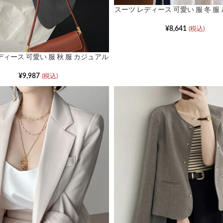
スーツ レディース 可愛い 服 冬 服
ッションドレープレースアップ
¥
8,641
(税込)
ディース 可愛い 服 秋 服 カジュアル
ルーズ ブレザー
¥
9,987
(税込)