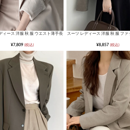
ディース 洋服 秋 服 ウエスト薄手長
スーツ レディース 洋服 秋 服 フ
袖ジャケット
ルな新しいジャケット
¥
7,809
¥
8,857
(税込)
(税込)