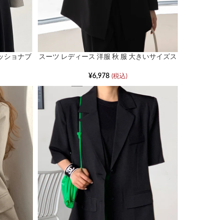
ァッショナブ
スーツ レディース 洋服 秋 服 大きいサイズス
トレート薄手カジュアルジャケット
¥
6,978
(税込)