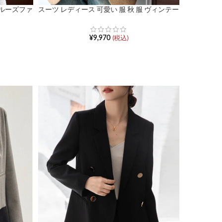
 ルーズファ
スーツ レディース 可愛い 服 秋 服 ヴィンテー
ブレザー
ジテクスチャード織ブレザー
¥
9,970
(税込)