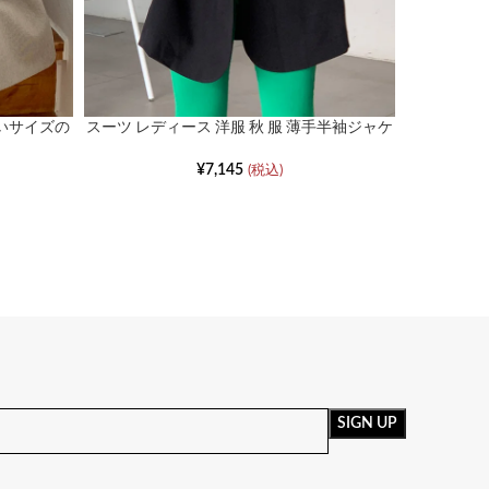
きいサイズの
スーツ レディース 洋服 秋 服 薄手半袖ジャケ
ット
¥
7,145
(税込)