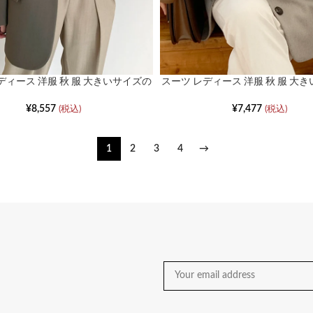
ディース 洋服 秋 服 大きいサイズの
スーツ レディース 洋服 秋 服 大
な長袖カーディガンジャケット
長袖ジャケット
¥
8,557
¥
7,477
(税込)
(税込)
1
2
3
4
→