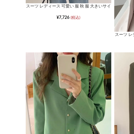
スーツ レディース 可愛い 服 秋 服 大きいサイ
ズ カジュアルペプラムジャケット
¥
7,726
(税込)
スーツ レ