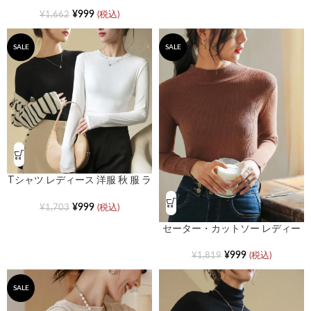
ス 洋服 秋 服 ハーフハイネック長
袖スリム
¥
999
¥
1,662
(税込)
SALE
SALE
Tシャツ レディース 洋服 秋 服 ラ
ウンドネック長袖インナー
¥
999
¥
1,703
(税込)
セーター・カットソー レディー
ス 洋服 秋 服 ハーフハイネック・
ロングスリーブ・バーサタイル
¥
999
¥
1,819
(税込)
SALE