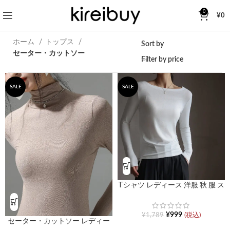
0
¥
0
ホーム
トップス
Sort by
セーター・カットソー
Filter by price
SALE
SALE
Tシャツ レディース 洋服 秋 服 ス
リム長袖インナー
¥
999
¥
1,789
(税込)
セーター・カットソー レディー