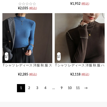
¥
1,952
(税込)
¥
2,035
(税込)
Tシャツ レディース 洋服 秋 服 ス
Tシャツ レディース 洋服 秋 服 ハ
リム長袖襟
ーフハイネックロングスリーブ
¥
2,285
¥
2,118
(税込)
(税込)
1
2
3
4
…
9
10
11
→