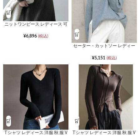
ニットワンピース レディース 可
愛い 服 秋 服 ハーフハイネックボ
トムセーター
¥
6,896
(税込)
セーター・カットソー レディー
ス 洋服 秋 服 大きいサイズ丸首プ
ルオーバージャンパー
¥
5,151
(税込)
Tシャツ レディース 洋服 秋 服 V
Tシャツ レディース 洋服 秋 服 V
ネック スリムインナー
ネックスリム長袖