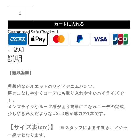
カートに入れる
Guaranteed Safe Checkout
説明
説明
【商品说明】
理想的なシルエットのワイドデニムパンツ。
穿きこなしやすくコーデにも取り入れやすいハイライズで
す。
メンズライクなルーズ感があり簡単にこなれコーデの完成。
少し穿き込んだようなUSED感が魅力の1本です。
【サイズ表(cm)】
※スタッフによる平置き、メジャ
ー採寸となります。