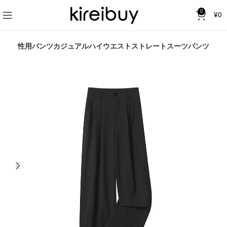
0
¥
0
L
女性用パンツカジュアルハイウエストストレートスーツパンツ