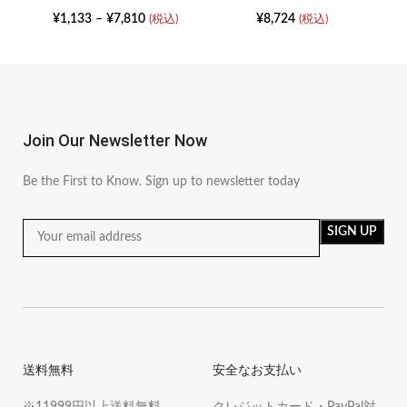
プシャツジャケットスリング
トム丸いつま先のないヒール
ラ
ドレスセット
ミュール靴
¥
1,133
–
¥
7,810
¥
8,724
(税込)
(税込)
Join Our Newsletter Now
Be the First to Know. Sign up to newsletter today
送料無料
安全なお支払い
※11999円以上送料無料
クレジットカード・PayPal対