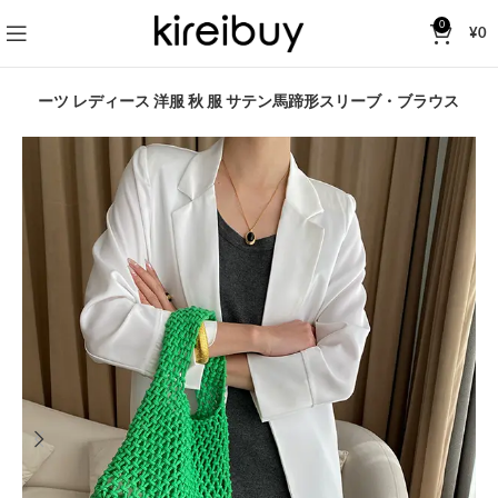
0
¥
0
ツ
スーツ レディース 洋服 秋 服 サテン馬蹄形スリーブ・ブラウス