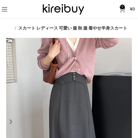
0
¥
0
カート
スカート レディース 可愛い 服 秋 服 着やせ半身スカート