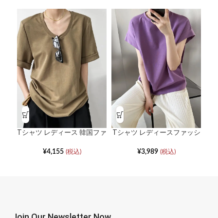
T
ョ
Tシャツ レディース 韓国ファ
Tシャツ レディースファッシ
ッション Uネックルーズショ
ョン ストレートショルダー
ートスリーブ
バットスリーブ半袖
¥
4,155
¥
3,989
(税込)
(税込)
Join Our Newsletter Now