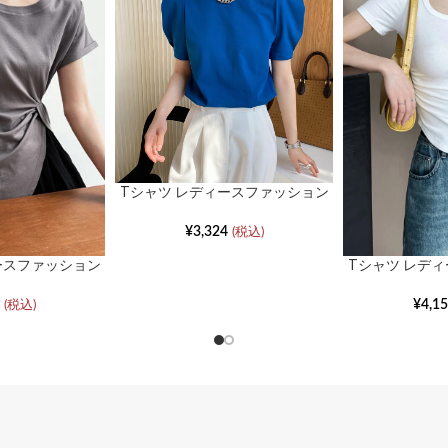
◆注意事項
※商品の色は着用写
い。また、可能な限
すが、ご使用のパソ
Tシャツ レディースファッション
は、実際の色味と異
半袖スリムシンプルボトムシャツ
了承ください。
¥
3,324
(税込)
ースファッション
Tシャツ レデ
※サンプルにて撮影
薄ボトムシャツ
半袖スリムピュ
実際の商品とは色味
ガールボ
¥
4,1
(税込)
予めご了承ください
※サイズは商品を平
る場合もございます