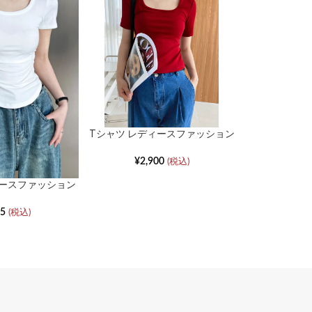
真ではなく、商品写真でご確認くださ
り実物に近いカラーにて掲載しておりま
コンおよび携帯電話の閲覧環境によって
Tシャツ レディースファッション
カジュアルパ
なって見える場合がございます。予めご
スクエアネック半袖ハイウエスト
たりストレー
スリムトップス
¥
2,900
¥
5,
(税込)
ィースファッション
している商品もございます。その場合、
ア欲望スパイシー
・仕様が異なる場合がございますので、
トムシャツ
55
(税込)
。
置きしての採寸です。若干の誤差が生じ
ので、予めご了承ください。