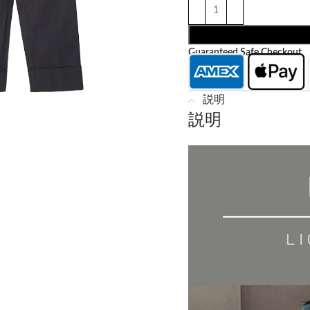
Guaranteed Safe Checkout
説明
説明