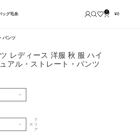
0
バッグ
毛糸
¥
0
・パンツ
 レディース 洋服 秋 服 ハイ
ュアル・ストレート・パンツ
ク
リ
ア