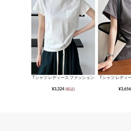
Tシャツ レディース ファッション
Tシャツ レディ
カジュアル ワイルド インス 薄手
半袖ウェスト
ボトムス
¥
3,324
¥
3,656
(税込)