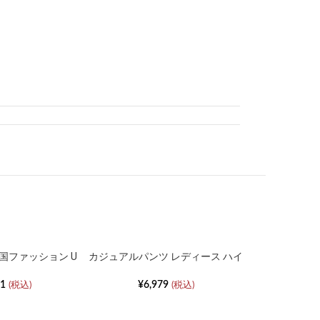
なく、商品写真でご確認ください。また、可能な限
載しておりますが、ご使用のパソコンおよび携帯電
実際の色味と異なって見える場合がございます。予
る商品もございます。その場合、実際の商品とは色
ざいますので、予めご了承ください。
国ファッション U
カジュアルパンツ レディース ハイ
カジュアルボトム
ウエスト ストレート ゆったり ワ
ての採寸です。若干の誤差が生じる場合もございま
ャツ
イドパンツ
31
¥
6,979
(税込)
(税込)
い。