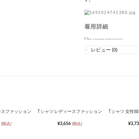
す。
着用詳細
レビュー (0)
◆注意事項
※商品の色は着用写真では
り実物に近いカラーにて掲
話の閲覧環境によっては、
めご了承ください。
※サンプルにて撮影してい
味・仕様が異なる場合がご
ースファッション
Tシャツ レディースファッション
Tシャツ 女性韓
アネックボトムス
半袖ウェスト薄ボトムシャツ
ネックショート
※サイズは商品を平置きし
シ
¥
3,656
¥
3,7
(税込)
(税込)
すので、予めご了承くださ