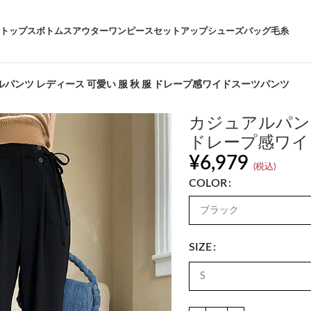
トップス
ボトムス
アウター
ワンピース
セットアップ
シューズ
バッグ
毛糸
パンツ レディース 可愛い 服 秋 服 ドレープ感ワイドスーツパンツ
カジュアルパンツ
ドレープ感ワイ
¥
6,979
(税込)
COLOR
SIZE