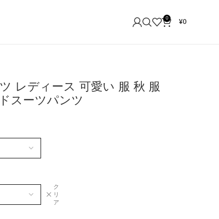
0
¥
0
 レディース 可愛い 服 秋 服
ドスーツパンツ
ク
リ
ア