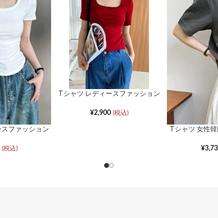
※工場での生産の過程上、
「混紡」、生地の「しわ」
ございます。
Tシャツ レディースファッション
スクエアネック半袖ハイウエスト
スリムトップス
¥
2,900
(税込)
ースファッション
Tシャツ 女性韓
ア欲望スパイシー
ネックショート
トムシャツ
シ
¥
3,7
(税込)