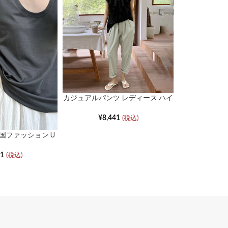
糸始末の「ほころび」や多少の「ほつれ」、繊維の
また、形やサイズに若干の「誤差」が生じる場合が
カジュアルパンツ レディース ハイ
カジュアルパ
ウエスト 細身 九分丈 テーパード
たりストレー
パンツ
¥
8,441
¥
5,
(税込)
国ファッション U
カジュアルボトム
ャツ
31
(税込)