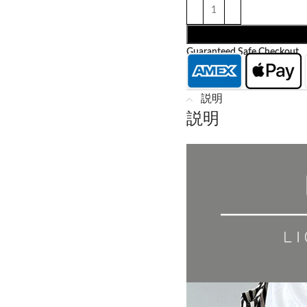
Guaranteed Safe Checkout
説明
説明