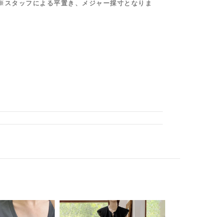
※スタッフによる平置き、メジャー採寸となりま
なく、商品写真でご確認ください。また、可能な限
載しておりますが、ご使用のパソコンおよび携帯電
実際の色味と異なって見える場合がございます。予
る商品もございます。その場合、実際の商品とは色
ざいますので、予めご了承ください。
ての採寸です。若干の誤差が生じる場合もございま
い。