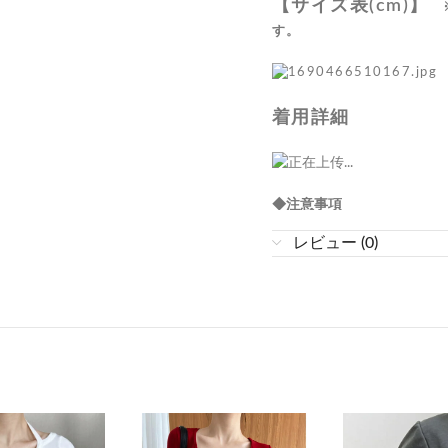
【サイズ表(cm)】
す。
着用詳細
◆注意事項
レビュー (0)
※商品の色は着用写真では
り実物に近いカラーにて掲
話の閲覧環境によっては、
めご了承ください。
※サンプルにて撮影してい
味・仕様が異なる場合がご
※サイズは商品を平置きし
すので、予めご了承くださ