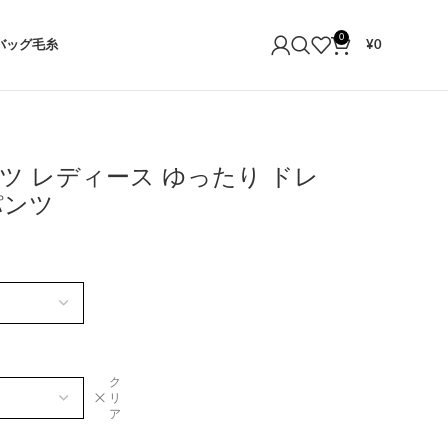
0
バッグ
毛糸
¥
0
ツ レディース ゆったり ドレ
パンツ
ク
リ
ア